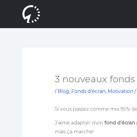
Aller
au
contenu
3 nouveaux fonds 
/
Blog
,
Fonds d'écran
,
Motivation
/
Si vous passez comme moi 95% de 
J’aime adapter mon
fond d’écran
mais ça marche!