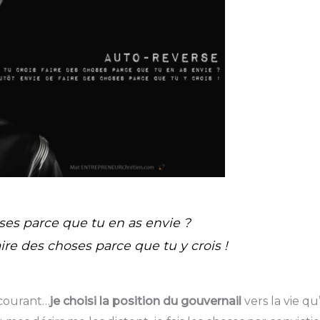
oses parce que tu en as envie ?
ire des choses parce que tu y crois !
 courant…
je choisi la position du gouvernail
vers la vie qu’