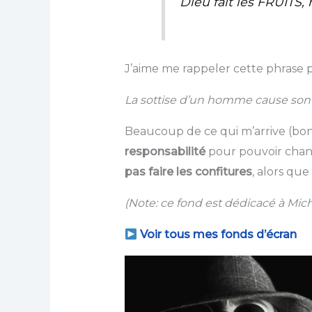
Dieu fait les FRUITS,
J’aime me rappeler cette phrase po
La sottise d’un homme cause son nau
Beaucoup de ce qui m’arrive (bo
responsabilité
pour pouvoir chang
pas faire les confitures
, alors que
(Note: ce fond est dédicacé à Miche
Voir tous mes fonds d’écran