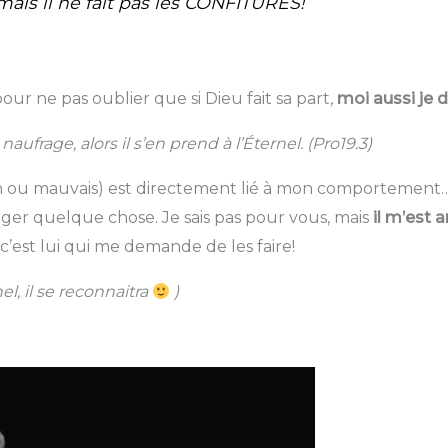
 mais il ne fait pas les CONFITURES!
ur ne pas oublier que si Dieu fait sa part,
moi aussi je d
frage, alors il s’en prend à l’Éternel. (Pro19.3)
n ou mauvais) est directement lié à mon comportement…
er quelque chose. Je sais pas pour vous, mais
il m’est 
 c’est lui qui me demande de les faire!
l, il se reconnaitra
)