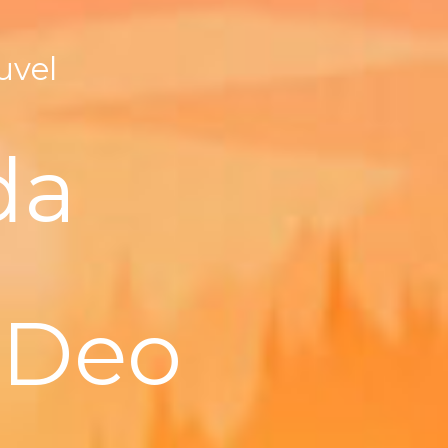
uvel
da
 Deo