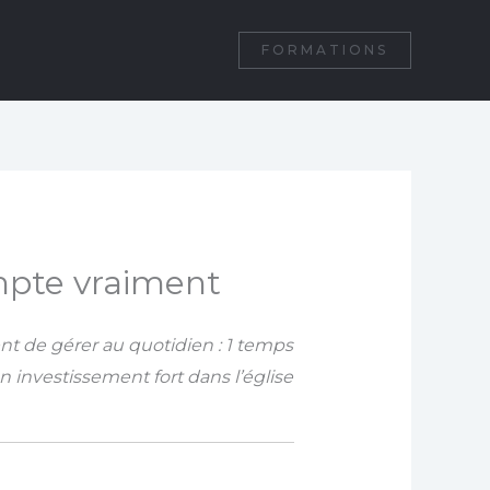
FORMATIONS
ompte vraiment
t de gérer au quotidien : 1 temps
n investissement fort dans l’église