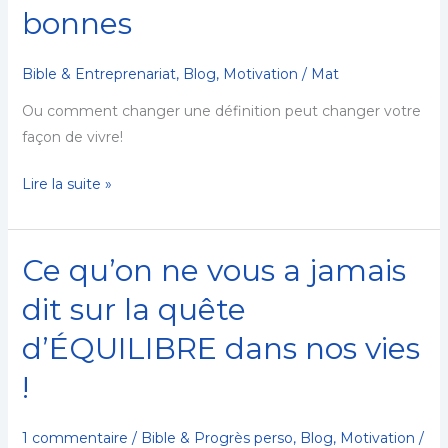
œuvres
bonnes
VS
œuvres
Bible & Entreprenariat
,
Blog
,
Motivation
/
Mat
bonnes
Ou comment changer une définition peut changer votre
façon de vivre!
Lire la suite »
Ce qu’on ne vous a jamais
Ce
qu’on
dit sur la quête
ne
d’ÉQUILIBRE dans nos vies
vous
a
!
jamais
dit
1 commentaire
/
Bible & Progrès perso
,
Blog
,
Motivation
/
sur