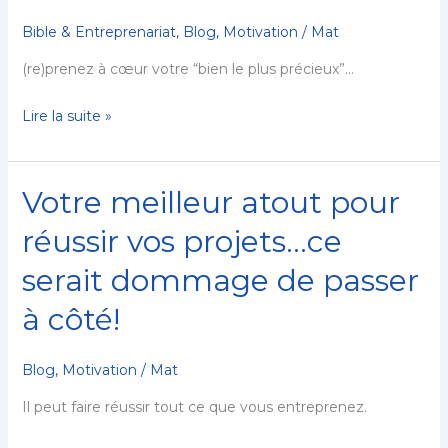
ça!
Bible & Entreprenariat
,
Blog
,
Motivation
/
Mat
(re)prenez à cœur votre “bien le plus précieux”…
Lire la suite »
Votre meilleur atout pour
Votre
meilleur
réussir vos projets…ce
atout
serait dommage de passer
pour
réussir
à côté!
vos
projets…
Blog
,
Motivation
/
Mat
ce
serait
Il peut faire réussir tout ce que vous entreprenez.
dommage