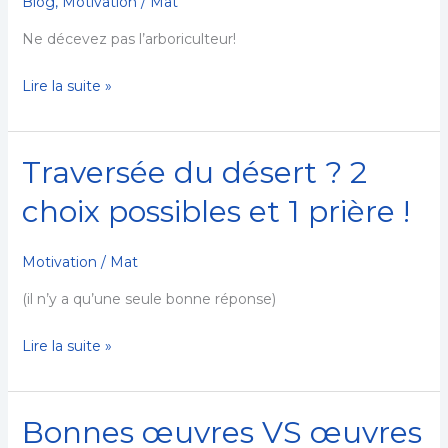
Blog
,
Motivation
/
Mat
principe
simple
Ne décevez pas l’arboriculteur!
et
Lire la suite »
pourtant
négligé
par
Traversée du désert ? 2
95%
Traversée
des
du
choix possibles et 1 prière !
chrétiens…
désert
?
Motivation
/
Mat
2
choix
(il n’y a qu’une seule bonne réponse)
possibles
Lire la suite »
et
1
prière
Bonnes œuvres VS œuvres
!
Bonnes