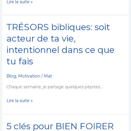
Lire la suite »
de
passer
à
TRÉSORS bibliques: soit
côté!
TRÉSORS
bibliques:
acteur de ta vie,
soit
intentionnel dans ce que
acteur
de
tu fais
ta
vie,
Blog
,
Motivation
/
Mat
intentionnel
dans
Chaque semaine, je partage quelques pépites…
ce
Lire la suite »
que
tu
fais
5 clés pour BIEN FOIRER
5