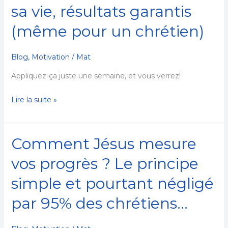
clés
sa vie, résultats garantis
pour
(même pour un chrétien)
BIEN
FOIRER
sa
Blog
,
Motivation
/
Mat
vie,
Appliquez-ça juste une semaine, et vous verrez!
résultats
garantis
Lire la suite »
(même
pour
un
Comment Jésus mesure
Comment
chrétien)
Jésus
vos progrès ? Le principe
mesure
simple et pourtant négligé
vos
progrès
par 95% des chrétiens…
?
Le