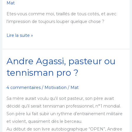
Mat
la
Etes-vous comme moi, tiraillés de tous cotés, et avec
quête
l’impression de toujours louper quelque chose ?
d’ÉQUILIBRE
dans
Lire la suite »
nos
vies
!
Andre Agassi, pasteur ou
Andre
Agassi,
tennisman pro ?
pasteur
ou
4 commentaires
/
Motivation
/
Mat
tennisman
pro
Sa mère aurait voulu qu’il soit pasteur, son père avait
?
décidé qu’il serait tennisman professionnel, n°1 mondial.
Son père lui fait subir un rythme d’entrainement militaire
et violent, quasiment dès le berceau.
Au début de son livre autobiographique “OPEN”, Andree