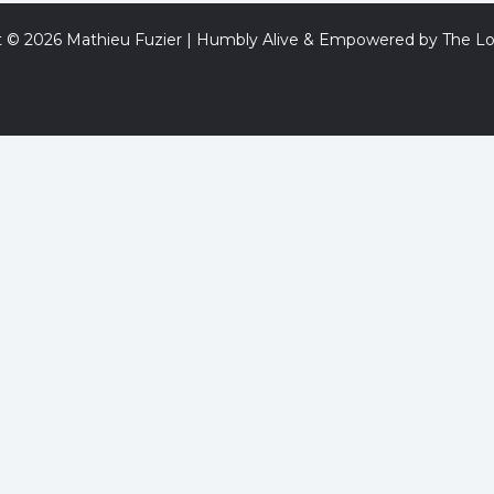
t © 2026 Mathieu Fuzier | Humbly Alive & Empowered by The Lo