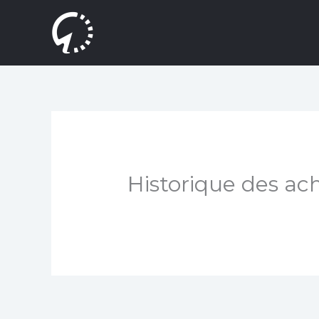
Aller
au
contenu
Historique des ac