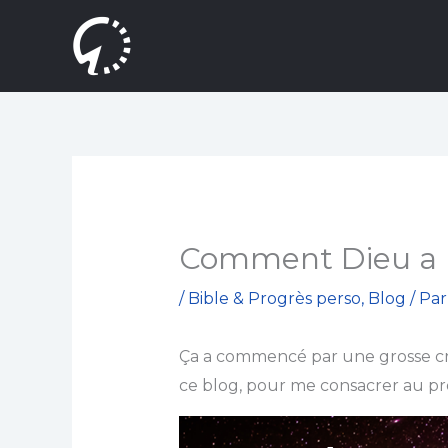
Aller
au
contenu
Comment Dieu a 
/
Bible & Progrès perso
,
Blog
/ Pa
Ça a commencé par une grosse cri
ce blog, pour me consacrer au p