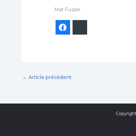
Mat Fuzier
Facebook
Bluesky
←
Article précédent
Copyrigh