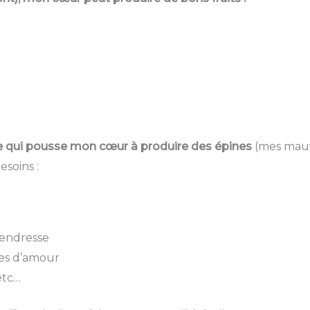
e qui pousse mon cœur à produire des épines
(mes mauva
esoins :
tendresse
ues d’amour
etc…