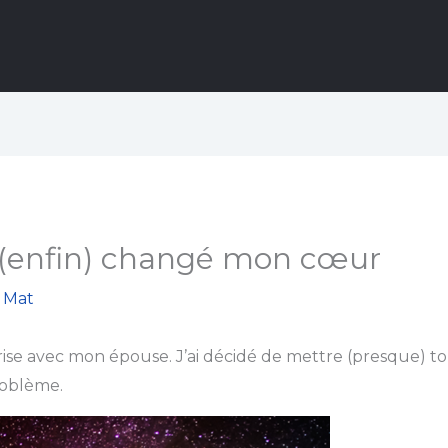
(enfin) changé mon cœur
r
Mat
se avec mon épouse. J’ai décidé de mettre (presque) tou
roblème.