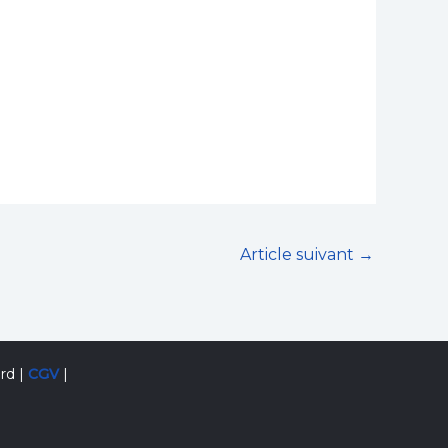
Article suivant
→
rd |
CGV
|