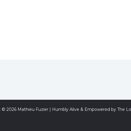
t © 2026 Mathieu Fuzier | Humbly Alive & Empowered by The Lo