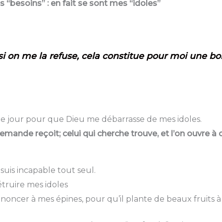
s “besoins” : en fait se sont mes “idoles”
u si on me la refuse, cela constitue pour moi une 
aque jour pour que Dieu me débarrasse de mes idoles.
emande reçoit; celui qui cherche trouve, et l’on ouvre à c
 suis incapable tout seul.
détruire mes idoles
renoncer à mes épines, pour qu’il plante de beaux fruits à 