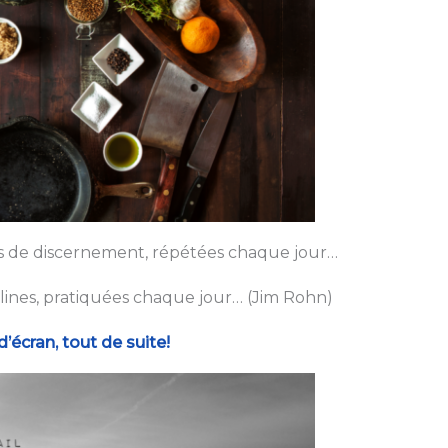
s de discernement, répétées chaque jour…
plines, pratiquées chaque jour… (Jim Rohn)
écran, tout de suite!