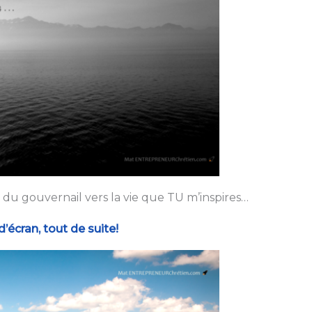
n du gouvernail vers la vie que TU m’inspires…
écran, tout de suite!