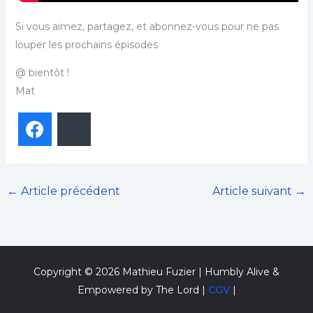
Si vous aimez, partagez, et abonnez-vous pour ne pas
louper les prochains épisodes
@ bientôt !
Mat
Facebook
Bluesky
←
Article précédent
Article suivant
→
Copyright © 2026 Mathieu Fuzier | Humbly Alive &
Empowered by The Lord |
CGV
|