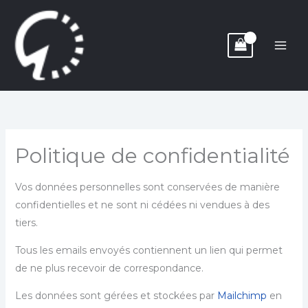
Aller
au
contenu
Politique de confidentialité
Vos données personnelles sont conservées de manière
confidentielles et ne sont ni cédées ni vendues à des
tiers.
Tous les emails envoyés contiennent un lien qui permet
de ne plus recevoir de correspondance.
Les données sont gérées et stockées par
Mailchimp
en