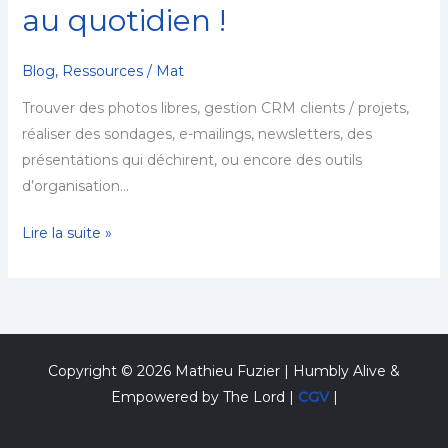
au quotidien !
outils
GRATUITS
qui
Blog
,
Ressources
/
Mat
me
Trouver des photos libres, gestion CRM clients / projets,
servent
réaliser des sondages, e-mailings, newsletters, des
au
présentations qui déchirent, ou encore des outils
quotidien
d’organisation…
!
Lire la suite »
Copyright © 2026 Mathieu Fuzier | Humbly Alive &
Empowered by The Lord |
CGV
|