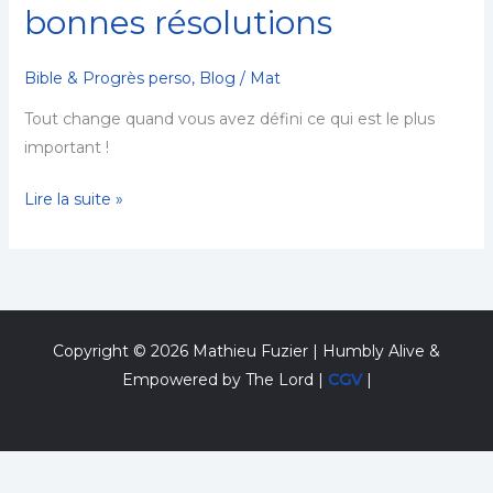
bonnes résolutions
qui
permet
de
Bible & Progrès perso
,
Blog
/
Mat
fixer
Tout change quand vous avez défini ce qui est le plus
et
important !
tenir
vos
Lire la suite »
bonnes
résolutions
Copyright © 2026 Mathieu Fuzier | Humbly Alive &
Empowered by The Lord |
CGV
|