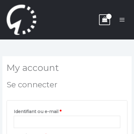
Aller
Obligatoire
Obligatoire
Obligatoire
au
contenu
My account
Se connecter
Identifiant ou e-mail
*