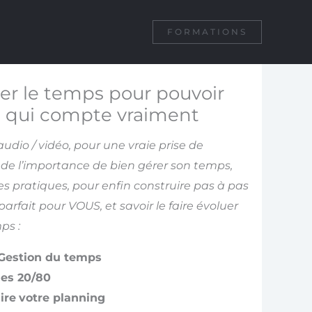
FORMATIONS
er le temps pour pouvoir
ce qui compte vraiment
udio / vidéo, pour une vraie prise de
de l’importance de bien gérer son temps,
es pratiques, pour enfin construire pas à pas
arfait pour VOUS, et savoir le faire évoluer
ps :
 Gestion du temps
les 20/80
ire
votre planning