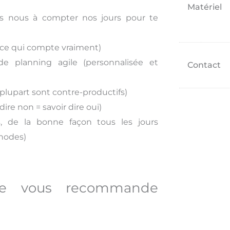
compte
Matériel
vraiment
s nous à compter nos jours pour te
r ce qui compte vraiment)
e planning agile (personnalisée et
Contact
 plupart sont contre-productifs)
ire non = savoir dire oui)
, de la bonne façon tous les jours
thodes)
 je vous recommande