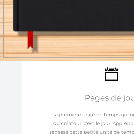
Pages de jou
La première unité de temps qui 
du créateur, c'est le jour. Appren
sagesse cette petite unité de temp