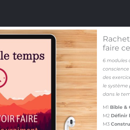
Rachet
faire 
6 modules a
conscience 
des exercic
le système p
dans le tem
M1
Bible &
M2
Définir 
M3
Constru