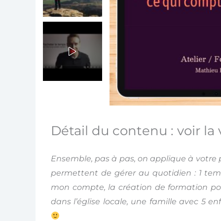
Détail du contenu : voir la
Ensemble, pas à pas, on applique à votre 
permettent de gérer au quotidien : 1 temp
mon compte, la création de formation pou
dans l’église locale, une famille avec 5 e