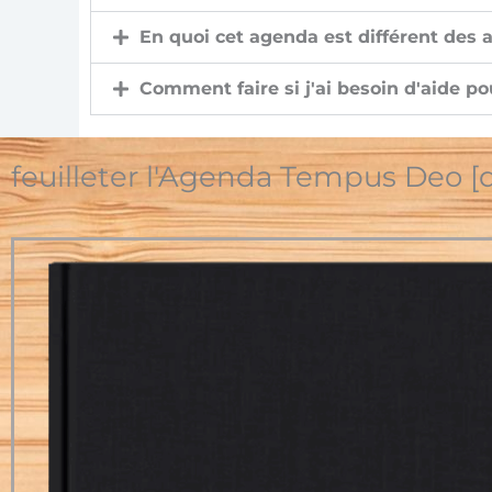
En quoi cet agenda est différent des 
Comment faire si j'ai besoin d'aide pou
feuilleter l'Agenda Tempus Deo [d