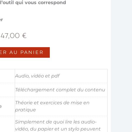
 l’outil qui vous correspond
er
Le
Le
47,00
€
prix
prix
ER AU PANIER
initial
actuel
était :
est :
Audio, vidéo et pdf
97,00 €.
47,00 €.
Téléchargement complet du contenu
Théorie et exercices de mise en
e
pratique
Simplement de quoi lire les audio-
vidéo, du papier et un stylo peuvent