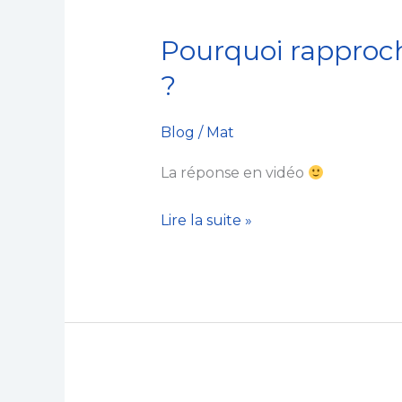
bonnes
bases
Pourquoi rappro
Pourquoi
rapprocher
?
ces
2
Blog
/
Mat
termes
La réponse en vidéo
ENTREPRENEUR
et
Lire la suite »
CHRÉTIEN
?