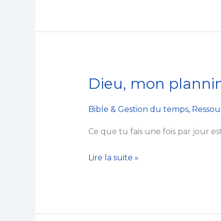
votre
agenda
Dieu, mon plannin
Dieu,
mon
planning
Bible & Gestion du temps
,
Ressou
et
Ce que tu fais une fois par jour e
la
gestion
Lire la suite »
du
temps…