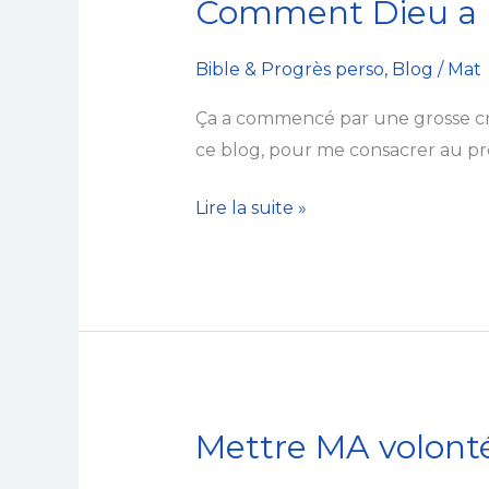
Comment Dieu a 
Comment
Dieu
a
Bible & Progrès perso
,
Blog
/
Mat
(enfin)
Ça a commencé par une grosse cri
changé
ce blog, pour me consacrer au p
mon
cœur
Lire la suite »
Mettre MA volonté
Mettre
MA