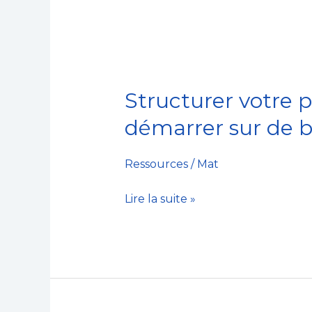
Structurer votre 
Structurer
votre
démarrer sur de 
projet
business
Ressources
/
Mat
pour
vous
Lire la suite »
démarquer
et
démarrer
sur
de